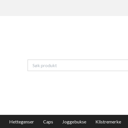
Hettegenser
Caps
Joggebukse
Klistremerke