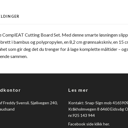
ELDINGER
 ComplEAT Cutting Board Set. Med denne smarte løsningen slipper 
ebrett i bambus og polypropylen, en 8,2 cm grønnsakskniv, en 15 
et som gir deg det du trenger for å lage komplette måltider – også 
arende sammen.
dkontor
Les mer
f Freddy Svensli. Sjølivegen 240,
Kontakt: Snap-Sign mob 416590
audsand
Kråkholmvegen 8 6460 Eidsvåg 
nr.925 143 944
Facebook side klikk her.