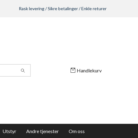
Rask levering / Sikre betalinger / Enkle returer
Handlekurv
Utstyr
Andre tjenester
Om oss