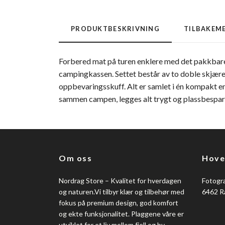
PRODUKTBESKRIVNING
TILBAKEM
Forbered mat på turen enklere med det pakkbare
campingkassen. Settet består av to doble skjær
oppbevaringsskuff. Alt er samlet i én kompakt enh
sammen campen, legges alt trygt og plassbesp
Om oss
Hove
Nordrag Store – Kvalitet for hverdagen
Fotogra
og naturen.Vi tilbyr klær og tilbehør med
6462 R
fokus på premium design, god komfort
og ekte funksjonalitet. Plaggene våre er
utviklet for et liv mellom fjell og by –