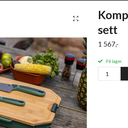
Kompl
sett
1 567,-
På lager.