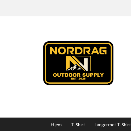
Hjem
T-Shirt
Langermet T-Shirt