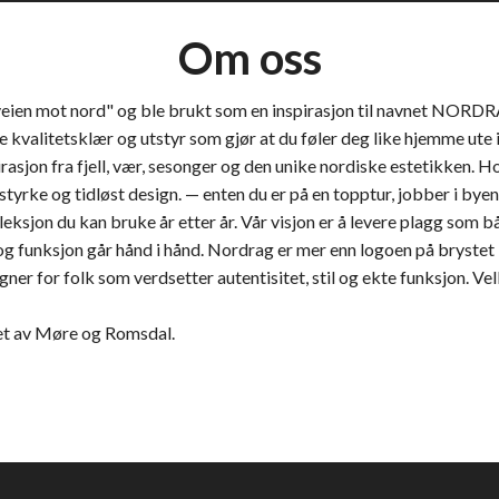
Om oss
eien mot nord" og ble brukt som en inspirasjon til navnet NORD
 kvalitetsklær og utstyr som gjør at du føler deg like hjemme ute i
pirasjon fra fjell, vær, sesonger og den unike nordiske estetikken.
styrke og tidløst design. — enten du er på en topptur, jobber i bye
leksjon du kan bruke år etter år. Vår visjon er å levere plagg som b
t og funksjon går hånd i hånd. Nordrag er mer enn logoen på brystet 
igner for folk som verdsetter autentisitet, stil og ekte funksjon. 
rtet av Møre og Romsdal.