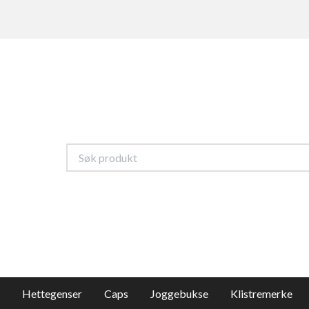
Hettegenser
Caps
Joggebukse
Klistremerke