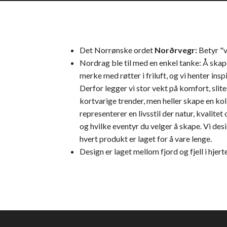
Det Norrønske ordet
Norðrvegr:
Betyr "v
Nordrag ble til med en enkel tanke: Å skape
merke med røtter i friluft, og vi henter ins
Derfor legger vi stor vekt på komfort, slite
kortvarige trender, men heller skape en kol
representerer en livsstil der natur, kvalite
og hvilke eventyr du velger å skape. Vi des
hvert produkt er laget for å vare lenge.
Design er laget mellom fjord og fjell i hje