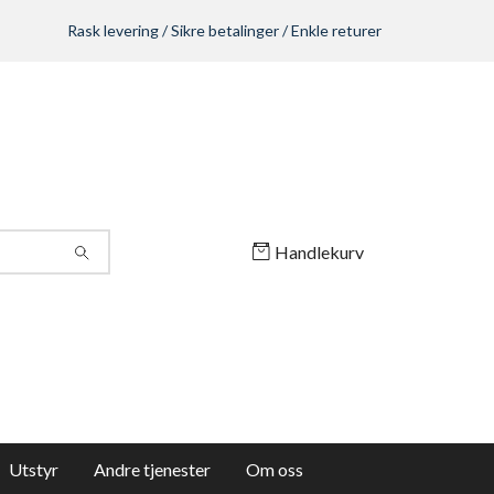
Rask levering / Sikre betalinger / Enkle returer
Handlekurv
Utstyr
Andre tjenester
Om oss