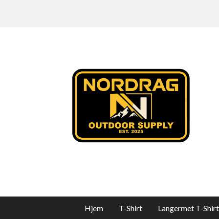
Hjem
T-Shirt
Langermet T-Shirt