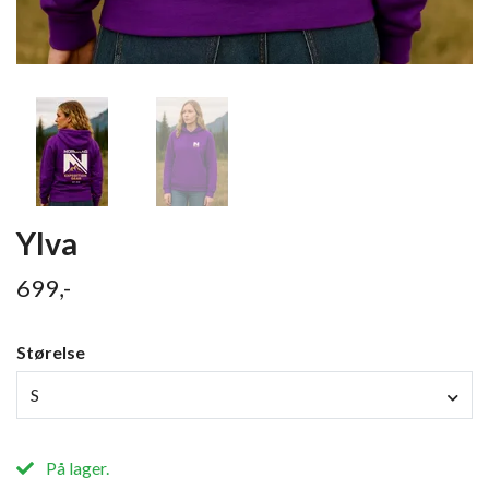
Ylva
699,-
Størelse
S
På lager.