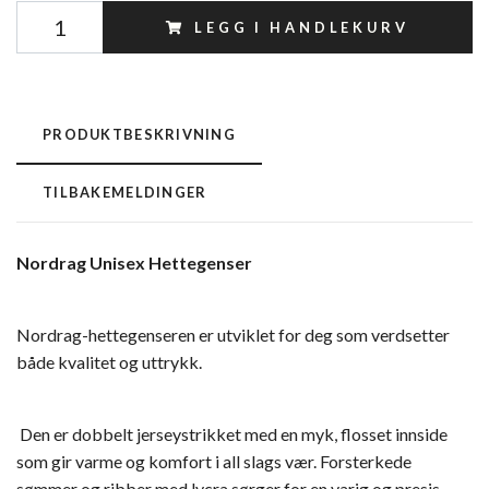
LEGG I HANDLEKURV
PRODUKTBESKRIVNING
TILBAKEMELDINGER
Nordrag Unisex Hettegenser
Nordrag-hettegenseren er utviklet for deg som verdsetter
både kvalitet og uttrykk.
Den er dobbelt jerseystrikket med en myk, flosset innside
som gir varme og komfort i all slags vær. Forsterkede
sømmer og ribber med lycra sørger for en varig og presis